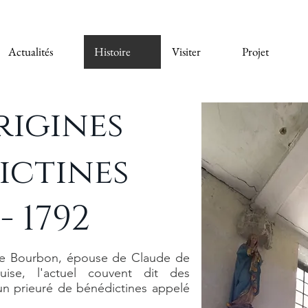
Actualités
Histoire
Visiter
Projet
rigines
ictines
 - 1792
de Bourbon, épouse de Claude de
ise, l'actuel couvent dit des
 un prieuré de bénédictines appelé